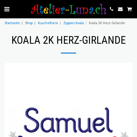
Startseite
Shop
Kuscheltiere
Zippies Koala
Koala 2K Herz-Girlande
KOALA 2K HERZ-GIRLANDE