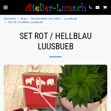
Startseite
Shop
Geschenkset mit Lätzli
Luusbueb
Set rot / hellblau Luusbueb
SET ROT / HELLBLAU
LUUSBUEB