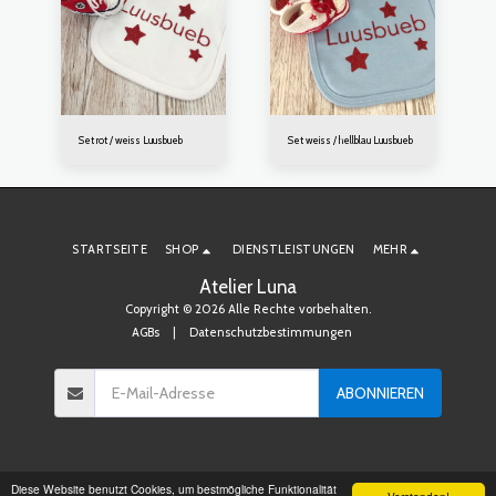
Set rot / weiss Luusbueb
Set weiss / hellblau Luusbueb
STARTSEITE
SHOP
DIENSTLEISTUNGEN
MEHR
Atelier Luna
Copyright © 2026 Alle Rechte vorbehalten.
AGBs
|
Datenschutzbestimmungen
ABONNIEREN
Diese Website benutzt Cookies, um bestmögliche Funktionalität