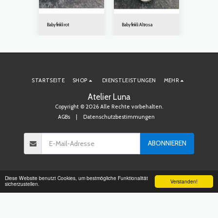
Babyfinkli rot
Babyfinkli Altrosa
Babyfinkli tü
STARTSEITE
SHOP
DIENSTLEISTUNGEN
MEHR
Atelier Luna
Copyright © 2026 Alle Rechte vorbehalten.
AGBs
|
Datenschutzbestimmungen
ABONNIEREN
Diese Website benutzt Cookies, um bestmögliche Funktionalität
Verstanden!
sicherzustellen.