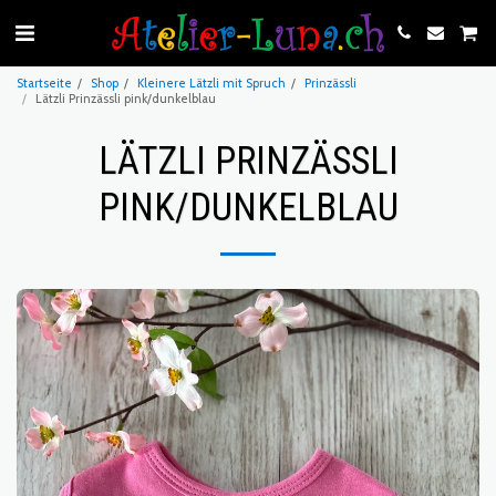
Startseite
Shop
Kleinere Lätzli mit Spruch
Prinzässli
Lätzli Prinzässli pink/dunkelblau
LÄTZLI PRINZÄSSLI
PINK/DUNKELBLAU