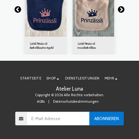
Lätzli Prinzässli
Lätzli Prinzässli
Lätzli Prinzä
dunkelblau/roségold
rosa/dunkelblau
weiss/fuchs
STARTSEITE
SHOP
DIENSTLEISTUNGEN
MEHR
Atelier Luna
Copyright © 2026 Alle Rechte vorbehalten.
AGBs
|
Datenschutzbestimmungen
ABONNIEREN