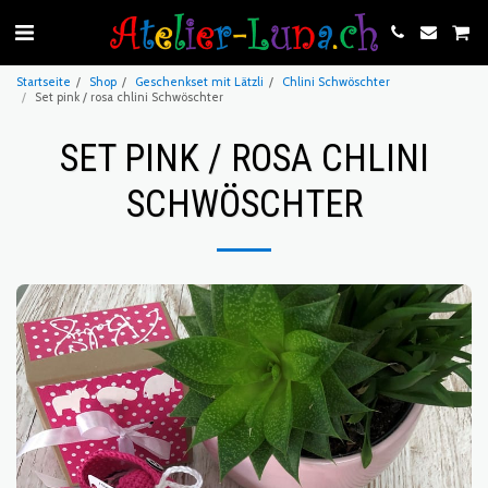
Startseite
Shop
Geschenkset mit Lätzli
Chlini Schwöschter
Set pink / rosa chlini Schwöschter
SET PINK / ROSA CHLINI
SCHWÖSCHTER