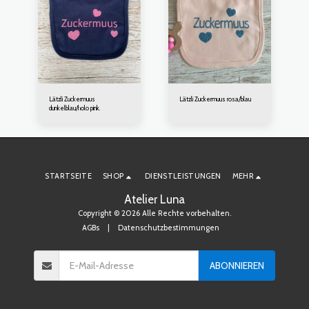
Lätzli Zuckermuus
Lätzli Zuckermuus rosa/blau
dunkelblau/holo pink.
STARTSEITE
SHOP
DIENSTLEISTUNGEN
MEHR
Atelier Luna
Copyright © 2026 Alle Rechte vorbehalten.
AGBs
|
Datenschutzbestimmungen
ABONNIEREN