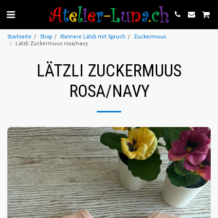
Startseite
Shop
Kleinere Lätzli mit Spruch
Zuckermuus
Lätzli Zuckermuus rosa/navy
LÄTZLI ZUCKERMUUS
ROSA/NAVY