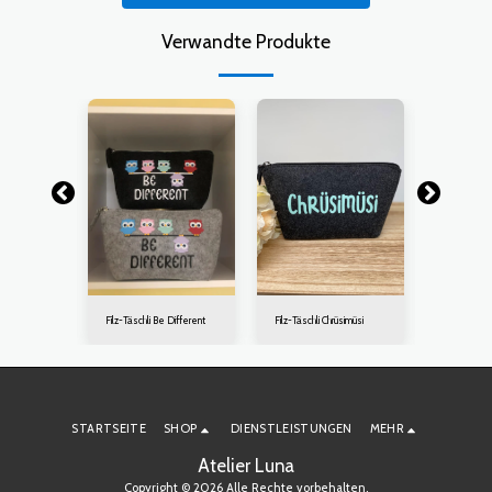
Verwandte Produkte
nosch
Filz-Täschli Be Different
Filz-Täschli Chrüsimüsi
Filz-Täschl
STARTSEITE
SHOP
DIENSTLEISTUNGEN
MEHR
Atelier Luna
Copyright © 2026 Alle Rechte vorbehalten.