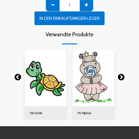
IN DEN EINKAUFSWAGEN LEGEN
Verwandte Produkte
138 Chröttli
192 Nilpferd
190 Koala